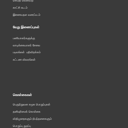
செய்தி வெளியீடு
காட்சி கூடம்
இணையதள வரைப்படம்
வேறு இணைப்புகள்
பணியாளர்களுக்கு
வாடிக்கையாளர் சேவை
படிவங்கள் பதிவிறக்கம்
கட்டண விவரங்கள்
கொள்கைகள்
பெருநிறுவன சமூக பொறுப்புகள்
தனியுரிமைக் கொள்கை
விதிமுறைகளும் நிபந்தனைகளும்
பொறுப்பு துறப்பு