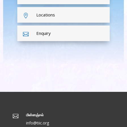
Locations

Enquiry

மின்னஞ்சல்

info@tiic.org