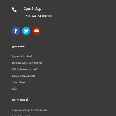
தொடர்புக்கு

+91-44 24306100
தகவல்கள்
நிறுவன விவரங்கள்
நோக்கம் மற்றும் குறிக்கோள்
நிதி அறிக்கை முடிவுகள்
தகவல் அறியும் உரிமை
வட்டி விகிதம்
ஏலம்
ஊடக மையம்
விருதுகள் மற்றும் அங்கீகாரங்கள்