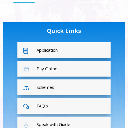
Quick Links
Application
i
Pay Online
Schemes

FAQ's
w
Speak with Guide